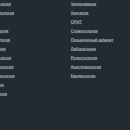
логия
Чипирование
иология
Хирургия
ОРИТ
огия
Стоматология
логия
Процедурный кабинет
гия
Лаборатория
логия
Родентология
ология
Анестезиология
мология
Кардиология
ия
огия