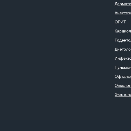
Дермато
Анестез
ОРИТ
Кардиол
Роденто
Диетоло
Инфекто
Пульмон
Офталь
Онколог
Экзотол