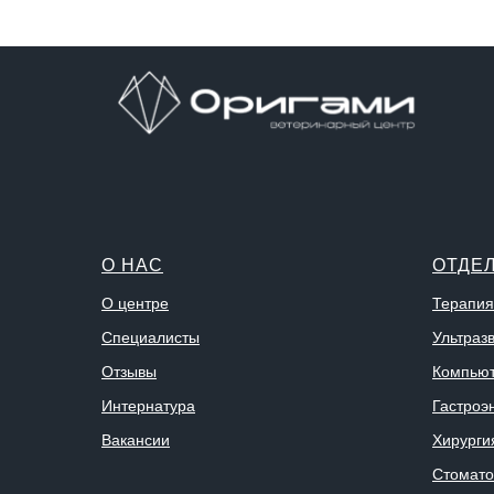
О НАС
ОТДЕ
О центре
Терапия
Специалисты
Ультраз
Отзывы
Компьют
Интернатура
Гастроэ
Вакансии
Хирурги
Стомато