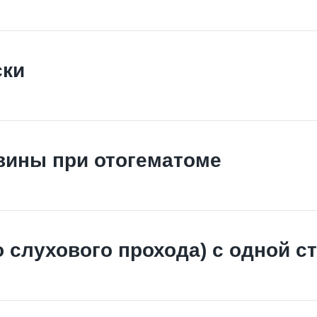
ски
вины при отогематоме
 слухового прохода) с одной с