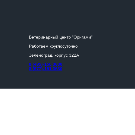
Ветеринарный центр "Оригами"
Работаем круглосуточно
Зеленоград, корпус 322А
8 (495)-150 3630
8 (977)-151 3630
2023 © ООО "ЗООМЕД КЛИНИКА"
ИНН 7735195662