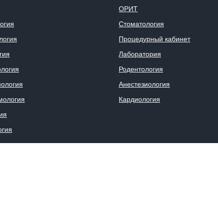
ОРИТ
огия
Стоматология
логия
Процедурный кабинет
гия
Лаборатория
логия
Родентология
ология
Анестезиология
мология
Кардиология
ия
огия