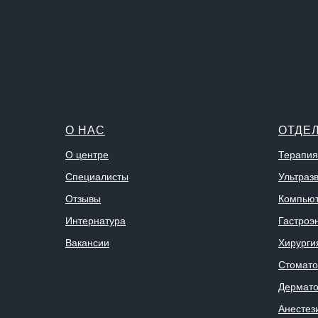
О НАС
ОТДЕ
О центре
Терапия
Специалисты
Ультраз
Отзывы
Компьют
Интернатура
Гастроэ
Вакансии
Хирурги
Стомато
Дермато
Анестез