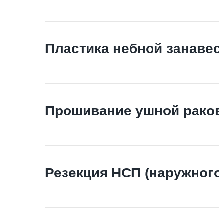
Пластика небной занаве
Прошивание ушной рако
Резекция НСП (наружного