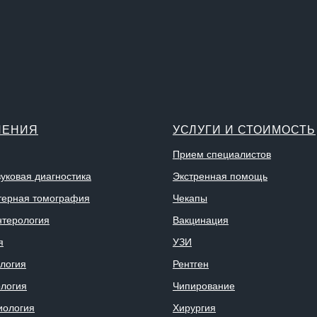
ЛЕНИЯ
УСЛУГИ И СТОИМОСТЬ
Прием специалистов
вуковая диагностика
Экстренная помощь
ерная томография
Чекапы
нтерология
Вакцинация
я
УЗИ
логия
Рентген
логия
Чипирование
иология
Хирургия