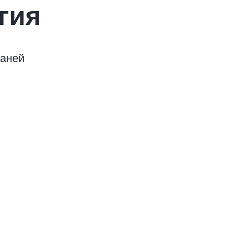
гия
каней