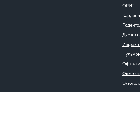
ОРИТ
Кардиол
Роденто
Диетоло
Инфекто
Пульмон
Офталь
Онколог
Экзотол